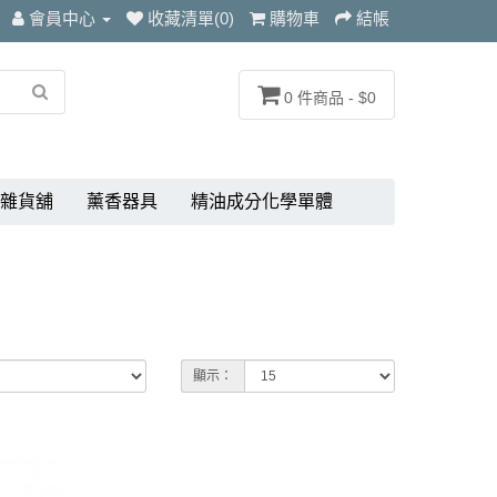
會員中心
收藏清單(0)
購物車
結帳
0 件商品 - $0
雜貨舖
薰香器具
精油成分化學單體
顯示：