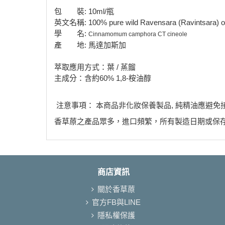
包 裝: 10ml/瓶
英文名稱: 100% pure wild Ravensara (Ravintsara) oi
學 名:
Cinnamomum camphora CT cineole
產 地: 馬達加斯加
萃取應用方式：葉 / 蒸餾
主成分：含約60% 1,8-桉油醇
注意事項： 本商品非化妝保養製品, 純精油應避免
香草蒝之產品眾多，進口頻繁，所有製造日期或保
商店資訊
關於香草蒝
官方FB與LINE
隱私權保護