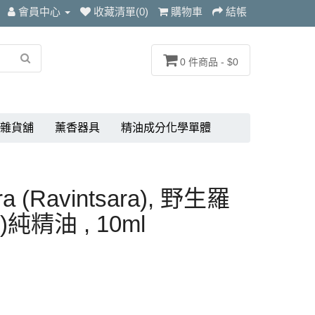
會員中心
收藏清單(0)
購物車
結帳
0 件商品 - $0
雜貨舖
薰香器具
精油成分化學單體
ra (Ravintsara), 野生羅
精油 , 10ml