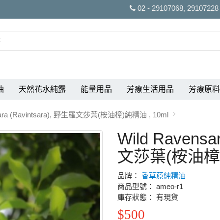
02 - 29107068, 29107228
油
天然花水純露
能量用品
芳療生活用品
芳療原料
sara (Ravintsara), 野生羅文莎葉(桉油樟)純精油 , 10ml
Wild Ravensa
文莎葉(桉油樟)純
品牌：
香草蒝純精油
商品型號： ameo-r1
庫存狀態： 有現貨
$500