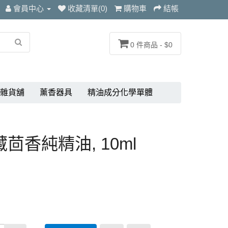
會員中心
收藏清單(0)
購物車
結帳
0 件商品 - $0
雜貨舖
薰香器具
精油成分化學單體
度藏茴香純精油, 10ml