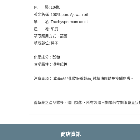
包 裝: 10/瓶
英文名稱: 100% pure Ajowan oil
學 名:
Trachyspermum ammi
產 地: 印度
萃取應用方式：蒸餾
萃取部位: 種子
化學成分：酚類
陰陽屬性：濕熱陽性
注意事項： 本商品非化妝保養製品, 純精油應避免接觸皮膚。
香草蒝之產品眾多，進口頻繁，所有製造日期或保存期限會直接
商店資訊