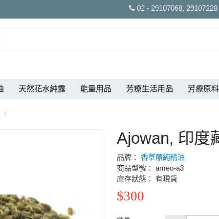
02 - 29107068, 29107228
油
天然花水純露
能量用品
芳療生活用品
芳療原料
Ajowan, 印
品牌：
香草蒝純精油
商品型號： ameo-a3
庫存狀態： 有現貨
$300