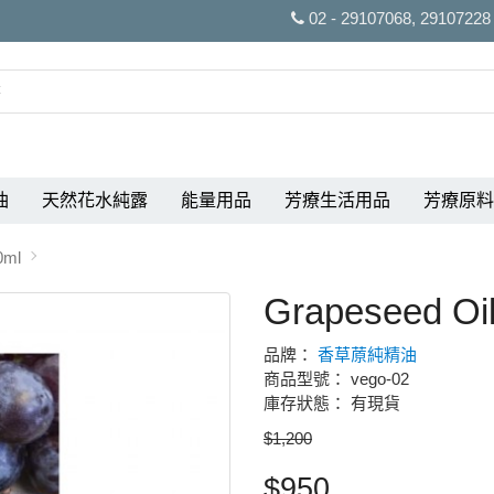
02 - 29107068, 29107228
油
天然花水純露
能量用品
芳療生活用品
芳療原料
0ml
Grapeseed O
品牌：
香草蒝純精油
商品型號： vego-02
庫存狀態： 有現貨
$1,200
$950