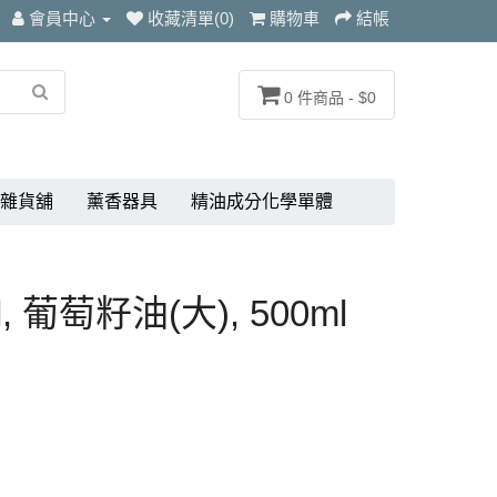
會員中心
收藏清單(0)
購物車
結帳
0 件商品 - $0
雜貨舖
薰香器具
精油成分化學單體
il, 葡萄籽油(大), 500ml