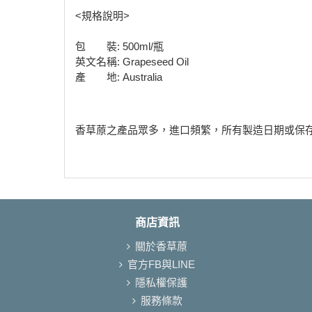
<規格說明>
包 裝: 500ml/瓶
英文名稱: Grapeseed Oil
產 地: Australia
香草蒝之產品眾多，進口頻繁，所有製造日期或保
商店資訊
關於香草蒝
官方FB與LINE
隱私權保護
服務條款