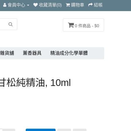
會員中心
收藏清單(0)
購物車
結帳
0 件商品 - $0
雜貨舖
薰香器具
精油成分化學單體
 穗甘松純精油, 10ml