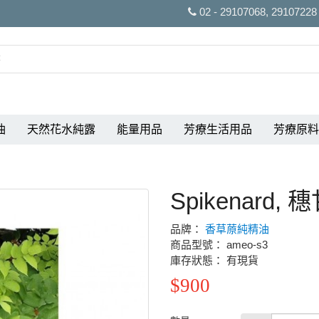
02 - 29107068, 29107228
油
天然花水純露
能量用品
芳療生活用品
芳療原料
Spikenard,
品牌：
香草蒝純精油
商品型號： ameo-s3
庫存狀態： 有現貨
$900