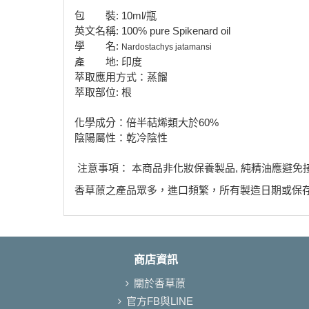
包 裝: 10ml/瓶
英文名稱: 100% pure Spikenard oil
學 名:
Nardostachys jatamansi
產 地: 印度
萃取應用方式：蒸餾
萃取部位: 根
化學成分：倍半萜烯類大於60%
陰陽屬性：乾冷陰性
注意事項： 本商品非化妝保養製品, 純精油應避免
香草蒝之產品眾多，進口頻繁，所有製造日期或保
商店資訊
關於香草蒝
官方FB與LINE