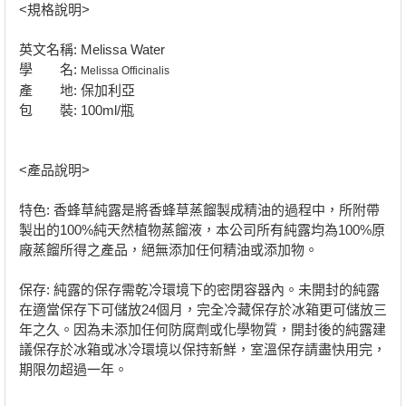
<規格說明>
英文名稱: Melissa Water
學 名:
Melissa Officinalis
產 地: 保加利亞
包 裝: 100ml/瓶
<產品說明>
特色: 香蜂草純露是將香蜂草蒸餾製成精油的過程中，所附帶
製出的100%純天然植物蒸餾液，本公司所有純露均為100%原
廠蒸餾所得之產品，絕無添加任何精油或添加物。
保存: 純露的保存需乾冷環境下的密閉容器內。未開封的純露
在適當保存下可儲放24個月，完全冷藏保存於冰箱更可儲放三
年之久。因為未添加任何防腐劑或化學物質，開封後的純露建
議保存於冰箱或冰冷環境以保持新鮮，室溫保存請盡快用完，
期限勿超過一年。