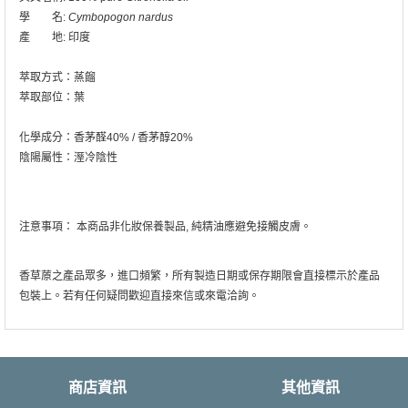
學 名:
Cymbopogon nardus
產 地: 印度
萃取方式：蒸餾
萃取部位：葉
化學成分：香茅醛40% / 香茅醇20%
陰陽屬性：溼冷陰性
注意事項： 本商品非化妝保養製品, 純精油應避免接觸皮膚。
香草蒝之產品眾多，進口頻繁，所有製造日期或保存期限會直接標示於產品
包裝上。若有任何疑問歡迎直接來信或來電洽詢。
商店資訊
其他資訊